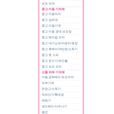
·
보조 의자
·
중고 미용 기자재
·
중고 미용의자
·
중고 샴프대
·
중고 미용기계
·
중고 미용 경대 보조장
·
중고 메이컵 의자
·
중고 대기쇼파/카운터/옷장
·
중고 츄레이/10단장/소독기
·
중고 풋 스파
·
중고 온수기/싸인볼
·
중고 보조 의자
·
신품 피부 기자재
·
미용,경락배드/보조의자
·
피부기계
·
온장고/소독기
·
적외선기/확대경
·
썬텐기
·
샌드배드/사우나기
·
웨건