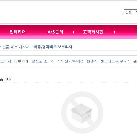
>
신품 피부 기자재
>
미용,경락배드/보조의자
보조의자
피부기계
온장고/소독기
적외선기/확대경
썬텐기
샌드배드/사우나기
웨
습니다.