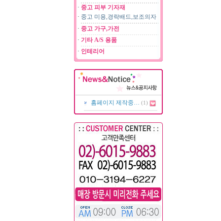
·
중고 피부 기자재
·
중고 미용,경락배드,보조의자
·
중고 가구,가전
·
기타 A/S 용품
·
인테리어
홈페이지 제작중…
(1)