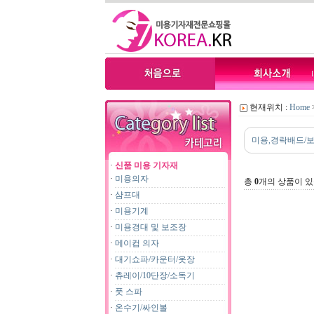
현재위치 :
Home
미용,경락배드/
·
신품 미용 기자재
·
미용의자
총
0
개의 상품이 있
·
샴프대
·
미용기계
·
미용경대 및 보조장
·
메이컵 의자
·
대기쇼파/카운터/옷장
·
츄레이/10단장/소독기
·
풋 스파
·
온수기/싸인볼