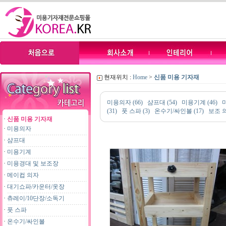
현재위치 :
Home
>
신품 미용 기자재
미용의자 (66)
샴프대 (54)
미용기계 (46)
(31)
풋 스파 (3)
온수기/싸인볼 (17)
보조 의
·
신품 미용 기자재
·
미용의자
·
샴프대
·
미용기계
·
미용경대 및 보조장
·
메이컵 의자
·
대기쇼파/카운터/옷장
·
츄레이/10단장/소독기
·
풋 스파
·
온수기/싸인볼