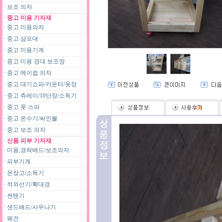
·
보조 의자
·
중고 미용 기자재
·
중고 미용의자
·
중고 샴프대
·
중고 미용기계
·
중고 미용 경대 보조장
·
중고 메이컵 의자
·
중고 대기쇼파/카운터/옷장
·
중고 츄레이/10단장/소독기
·
중고 풋 스파
(
0
)
·
중고 온수기/싸인볼
·
중고 보조 의자
·
신품 피부 기자재
·
미용,경락배드/보조의자
·
피부기계
·
온장고/소독기
·
적외선기/확대경
·
썬텐기
·
샌드배드/사우나기
·
웨건